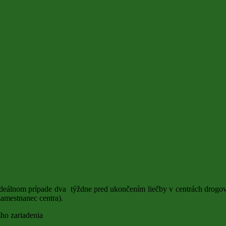
v ideálnom prípade dva týždne pred ukončením liečby v centrách drogo
zamestnanec centra).
šho zariadenia