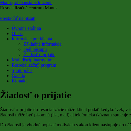
Manus, občianske združenie
Resocializačné centrum Manus
Preskočiť na obsah
Úvodná stránka
O nás
Informácie pre klienta
Základné informácie
Deň nástupu
Žiadosť o prijatie
Multidisciplinárny tím
Resocializačný program
Spolupráca
Galéria
Kontakt
Žiadosť o prijatie
Žiadosť o prijatie do resocializácie môže klient podať kedykoľvek, 
žiadosti môže byť písomná (list, mail) aj telefonická (záznam spracuje 
Do žiadosti je vhodné popísať motiváciu s akou klient nastupuje do ná